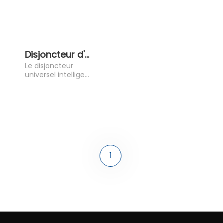
Disjoncteur d'air-ACB
Le disjoncteur
universel intelligent
de la série XKW1
(ci-après
dénommé
disjoncteur) est
adapté aux
1