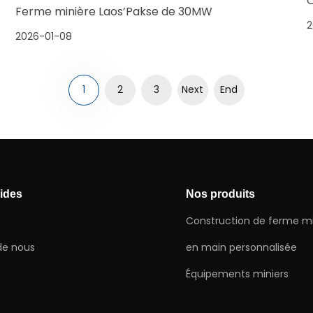
C
Ferme minière Laos’Pakse de 30MW
2
2026-01-08
1
2
3
Next
End
pides
Nos produits
Construction de ferme mi
de nous
en main personnalisée
Équipements miniers