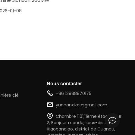
hine Sichuan 200MW
026-01-08
Nous contacter
+86 13888870175
nière clé
yunnanxikai@gmail.com
Chambre 1101,11ème étage, tour
2, Bonjour monde, sous-district de
Xiaobanqiao, district de Guandu,